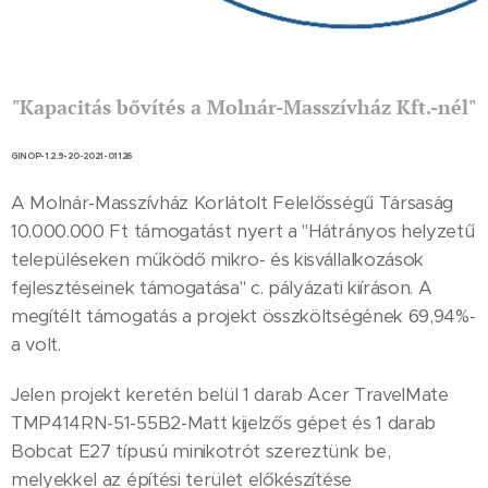
"Kapacitás bővítés a Molnár-Masszívház Kft.-nél"
GINOP-1.2.9-20-2021-01126
A Molnár-Masszívház Korlátolt Felelősségű Társaság
10.000.000 Ft támogatást nyert a "Hátrányos helyzetű
településeken működő mikro- és kisvállalkozások
fejlesztéseinek támogatása" c. pályázati kiíráson. A
megítélt támogatás a projekt összköltségének 69,94%-
a volt.
Jelen projekt keretén belül 1 darab Acer TravelMate
TMP414RN-51-55B2-Matt kijelzős gépet és 1 darab
Bobcat E27 típusú minikotrót szereztünk be,
melyekkel az építési terület előkészítése