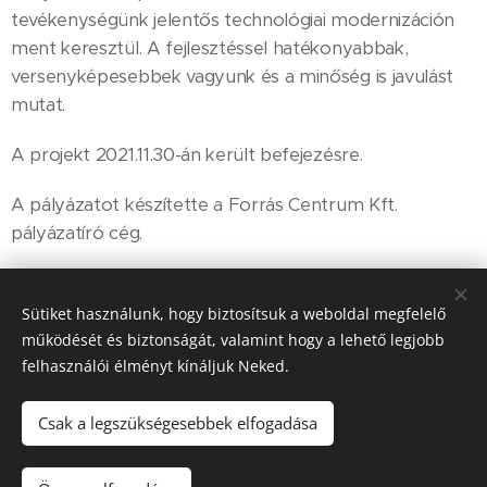
tevékenységünk jelentős technológiai modernizáción
ment keresztül. A fejlesztéssel hatékonyabbak,
versenyképesebbek vagyunk és a minőség is javulást
mutat.
A projekt 2021.11.30-án került befejezésre.
A pályázatot készítette a Forrás Centrum Kft.
pályázatíró cég.
Sütiket használunk, hogy biztosítsuk a weboldal megfelelő
működését és biztonságát, valamint hogy a lehető legjobb
Molnár-Masszívház Kft.
felhasználói élményt kínáljuk Neked.
Kőműves, szerkezetépítő, generálkivitelező és
földmunka vállalkozás
Csak a legszükségesebbek elfogadása
#Sopron és környéke
Tel: +36 30 650 4626