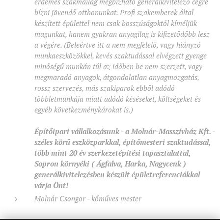
érdemes szakmailag megbízható generálkivitelező cégre
bízni jövendő otthonunkat. Profi szakemberek által
készített épülettel nem csak bosszúságoktól kíméljük
magunkat, hanem gyakran anyagilag is kifizetődőbb lesz
a végére. (Beleértve itt a nem megfelelő, vagy hiányzó
munkaeszközökkel, kevés szaktudással elvégzett gyenge
minőségű munkán túl az időben be nem szerzett, vagy
megmaradó anyagok, átgondolatlan anyagmozgatás,
rossz szervezés, más szakiparok ebből adódó
többletmunkája miatt adódó késéseket, költségeket és
egyéb következménykárokat is.)
Építőipari vállalkozásunk - a Molnár-Masszívház Kft. -
széles körű eszközparkkal, építőmesteri szaktudással,
több mint 20 év szerkezetépítési tapasztalattal,
Sopron környéki ( Ágfalva, Harka, Nagycenk )
generálkivitelezésben készült épületreferenciákkal
várja Önt!
Molnár Csongor - kőműves mester