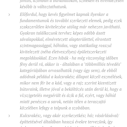
fontos, azonban a burkolatokon, színeken és elrendezésen
később is változtathatunk.
Előfordul, hogy kevés figyelmet kapnak ilyenkor a
fundamentumok és további szerkezeti elemek, pedig ezek
szakszerűtlen kivitelezése utólag már nehezen javítható.
Gyakran találkozunk tervhez képes odébb ásott
sávalapokkal, elméretezett alapterülettel, elrontott
szintmagassággal, hőhidas, vagy statikailag rosszul
kivitelezett (néha életveszélyes) épületszerkezeti
megoldásokkal. Ezen hibák - ha még viszonylag időben
fény derül rá, akkor is - általában a "többmilliós tévedés"
kategóriájában orvosolhatók (vagy úgy sem), de ebből
adódnak például a kulcsrakész állapot közeli eszmélések,
mikor nem fér be a kád, vagy a rajz szerint kicentizett
bútoraink, illetve jóval a beköltözés után derül ki, hogy a
vízszigetelés megsérült és ázik a fal, ezért, vagy hőhíd
miatt penészes a sarok, netán télen a teraszajtó
közelében lefagy a talpunk a szobában.
Kulcsrakész, vagy akár szerkezetkész ház vásárlásával/
építtetésével általában hosszú évekre tervezünk, így