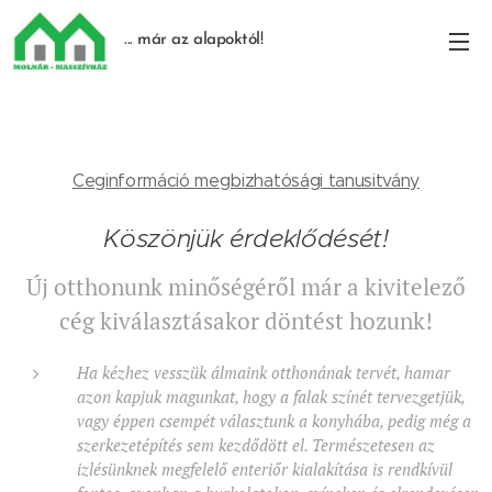
... már az alapoktól!
Ceginformáció megbizhatósági tanusitvány
Köszönjük érdeklődését!
Új otthonunk minőségéről már a kivitelező
cég kiválasztásakor döntést hozunk!
Ha kézhez vesszük álmaink otthonának tervét, hamar
azon kapjuk magunkat, hogy a falak színét tervezgetjük,
vagy éppen csempét választunk a konyhába, pedig még a
szerkezetépítés sem kezdődött el. Természetesen az
izlésünknek megfelelő enteriőr kialakítása is rendkívül